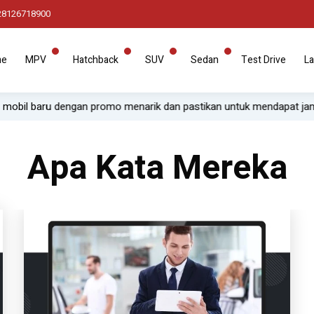
28126718900
me
MPV
Hatchback
SUV
Sedan
Test Drive
La
obil baru dengan promo menarik dan pastikan untuk mendapat jamina
Apa Kata Mereka