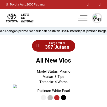
Toyota Auto2000 Padang
ru dengan promo menarik dan pastikan untuk mendapat jaminan harga pa
Home
Harga Mulai
MPV
397 Jutaan
Hatchback
All New Vios
SUV
Model Status: Promo
Varian: 8 Tipe
Sedan
Tersedia: 4 Warna
Platinum White Pearl
Test Drive
Lainnya