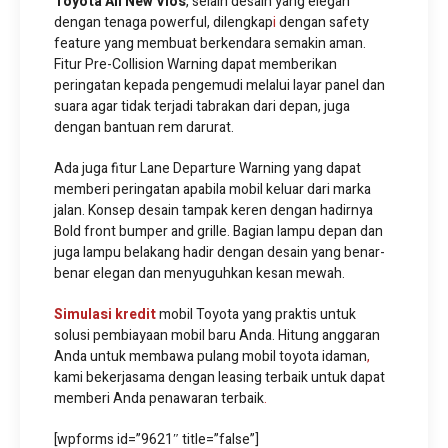
Toyota All New Vios
, selain desain yang elegan
dengan tenaga powerful, dilengkap
i
dengan safety
feature yang membuat berkendara semakin aman.
Fitur Pre-Collision Warning dapat memberikan
peringatan kepada pengemudi melalui layar panel dan
suara agar tidak terjadi tabrakan dari depan, juga
dengan bantuan rem darurat.
Ada juga fitur Lane Departure Warning yang dapat
memberi peringatan apabila mobil keluar dari marka
jalan. Konsep desain tampak keren dengan hadirnya
Bold front bumper and grille. Bagian lampu depan dan
juga lampu belakang hadir dengan desain yang benar-
benar elegan dan menyuguhkan kesan mewah.
Simulasi kredit
mobil Toyota yang praktis untuk
solusi pembiayaan mobil baru Anda. Hitung anggaran
Anda untuk membawa pulang mobil toyota idaman
,
kami bekerjasama dengan leasing terbaik untuk dapat
memberi Anda penawaran terbaik
.
[wpforms id=”9621″ title=”false”]